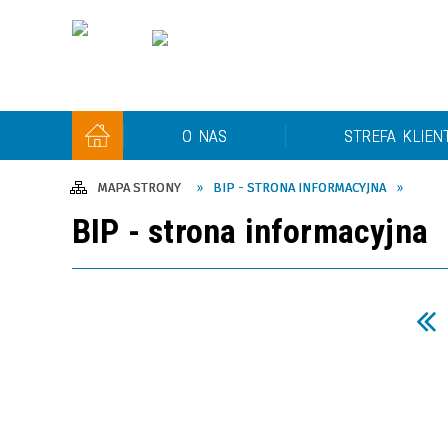
O NAS
STREFA KLIEN
MAPA STRONY
BIP - STRONA INFORMACYJNA
Informacje o Spółce
Przyłącz się
Aktualne
Organy
Umowa
Przeta
BIP - strona informacyjna
Jak czytać fakturę MEC ?
Strategia transformacji
Ważnie
energetycznej