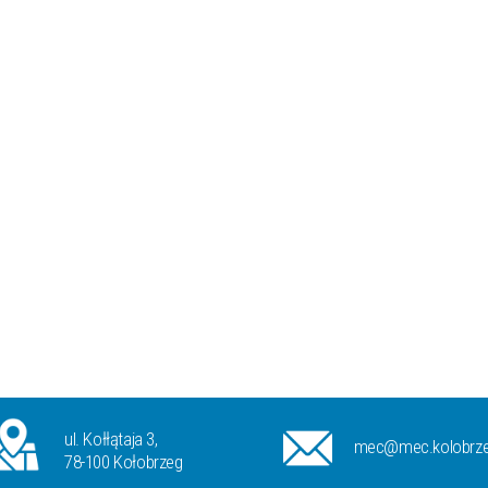
ul. Kołłątaja 3,
mec@mec.kolobrze
78-100 Kołobrzeg